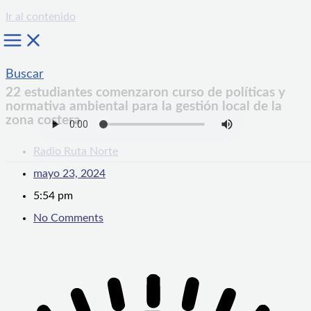
Ir al contenido
Buscar
22 estudiantes comenzaron curso de políticas y
normativa ambiental para la gestión local de la
zona costera
Radio Ruta Norte
mayo 23, 2024
5:54 pm
No Comments