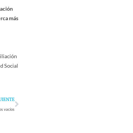
mación
erca más
iliación
ad Social
Next
UIENTE
s vacíos