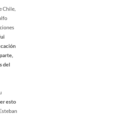
e Chile,
olfo
aciones
fui
icación
parte,
s del
u
er esto
 Esteban