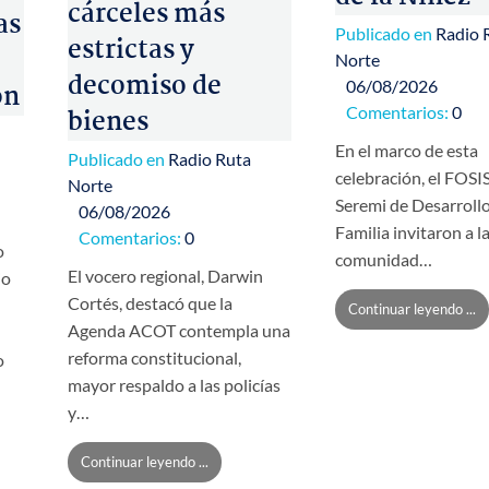
cárceles más
as
Publicado en
Radio 
estrictas y
Norte
decomiso de
06/08/2026
ón
Comentarios:
0
bienes
En el marco de esta
Publicado en
Radio Ruta
celebración, el FOSIS
Norte
Seremi de Desarrollo
06/08/2026
Familia invitaron a l
Comentarios:
0
o
comunidad…
El vocero regional, Darwin
io
Cortés, destacó que la
Continuar leyendo ...
Agenda ACOT contempla una
reforma constitucional,
o
mayor respaldo a las policías
y…
Continuar leyendo ...