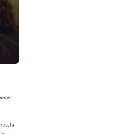
xponer
nos, la
la