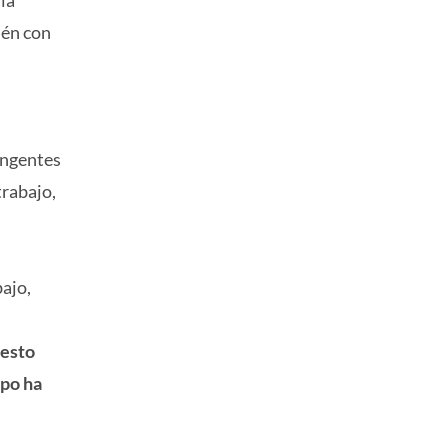
ién con
ingentes
trabajo,
bajo,
 esto
ipo ha