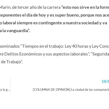
arin, de tercer año de la carrera
“esto nos sirve en la for
exponentes el día de hoy y es super bueno, porque nos ac
lo laboral siempre es contingente a nuestra sociedad y va
la vanguardia”.
enominados “Tiempos en el trabajo: Ley 40 horas y Ley Conc
bre Delitos Económicos y sus aspectos laborales”, “Segurid
 de Trabajo”.
SIG
22 estudiantes comenzaron curso de políticas y normativa ambiental para la gestión local de la zona costera
[COLUMNA DE OPINIÓN] La ciudad de los campanario