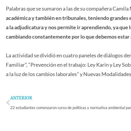
Palabras que se sumaron a las de su compañera Camila M
académica y también en tribunales, teniendo grandes 
a la adjudicatura y nos permite ir aprendiendo, ya que 
cambiando constantemente por lo que debemos estar a 
La actividad se dividió en cuatro paneles de diálogos d
Familiar”, “Prevención en el trabajo: Ley Karin y Ley So
a la luz de los cambios laborales” y Nuevas Modalidades
Prev
ANTERIOR