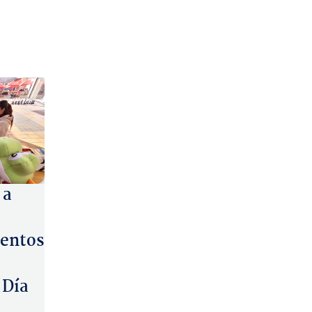
 a
entos
 Día