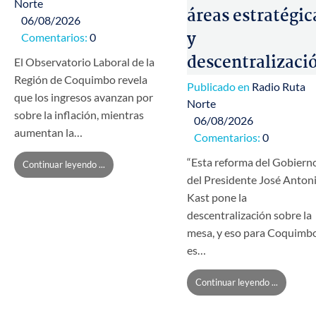
Norte
áreas estratégic
06/08/2026
y
Comentarios:
0
descentralizaci
El Observatorio Laboral de la
Región de Coquimbo revela
Publicado en
Radio Ruta
que los ingresos avanzan por
Norte
sobre la inflación, mientras
06/08/2026
aumentan la…
Comentarios:
0
“Esta reforma del Gobiern
Continuar leyendo ...
del Presidente José Anton
Kast pone la
descentralización sobre la
mesa, y eso para Coquimb
es…
Continuar leyendo ...