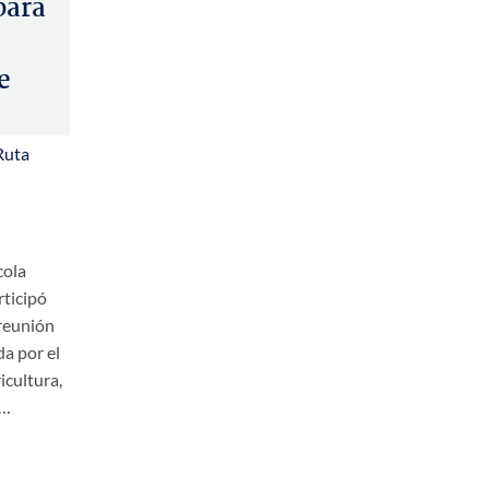
para
e
Ruta
cola
rticipó
reunión
a por el
icultura,
,…