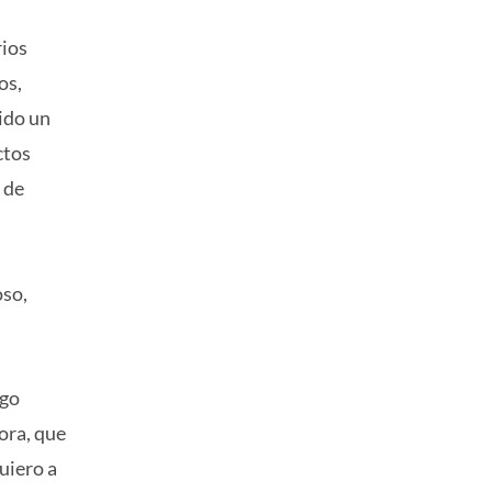
rios
os,
sido un
ctos
 de
oso,
ngo
ora, que
uiero a