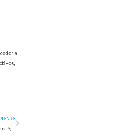
cceder a
ctivos,
Next
UIENTE
Aumenta la salida de turistas chilenos hacia Argentina a través del Paso de Agua Negra