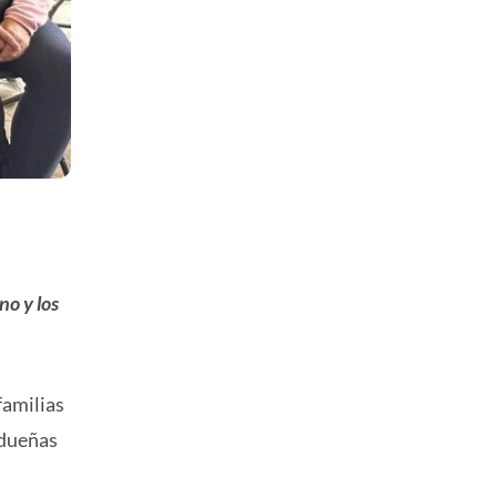
no y los
familias
 dueñas