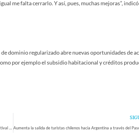
igual me falta cerrarlo. Y así, pues, muchas mejoras”, indicó
lo de dominio regularizado abre nuevas oportunidades de a
 como por ejemplo el subsidio habitacional y créditos produ
SIG
Cerca de 20 mil personas se congregaron en la noche de clausura del Festival de Los Vilos