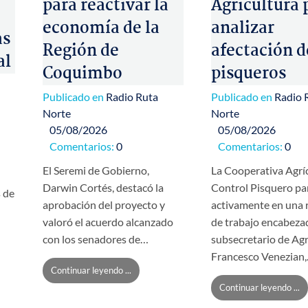
para reactivar la
Agricultura 
economía de la
analizar
as
Región de
afectación d
al
Coquimbo
pisqueros
Publicado en
Radio Ruta
Publicado en
Radio 
Norte
Norte
05/08/2026
05/08/2026
Comentarios:
0
Comentarios:
0
El Seremi de Gobierno,
La Cooperativa Agrí
Darwin Cortés, destacó la
Control Pisquero pa
s de
aprobación del proyecto y
activamente en una 
valoró el acuerdo alcanzado
de trabajo encabezad
con los senadores de…
subsecretario de Agr
Francesco Venezian
Continuar leyendo ...
Continuar leyendo ...