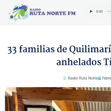
Ir
al
contenido
33 familias de Quilimarí
anhelados T
Radio Ruta Norte
febr