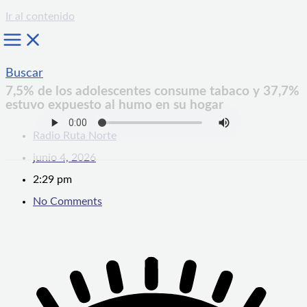
Ir al contenido
Buscar
7,5% de los adolescentes consume tabaco y 37,7%
estuvo expuesto al humo en su hogar
Radio Ruta Norte
junio 4, 2026
2:29 pm
No Comments