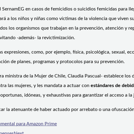
el SernamEG en casos de femicidios o suicidios femicidas para lle
rará a los niños y niñas como víctimas de la violencia que viven 
odos los organismos que trabajan en la prevención, atención y re
vitando -además- la revictimización.
tas expresiones, como, por ejemplo, física, psicológica, sexual, 
tación de planes, programas y protocolos para su prevención.
ra ministra de la Mujer de Chile, Claudia Pascual- establece los
ntra las mujeres, y les mandata a actuar con
estándares de debida
rtunas, idóneas, y exhaustivas para garantizar el acceso a la jus
ar la atenuante de haber actuado por arrebato o una ofuscación
cumental para Amazon Prime
enenses
Next