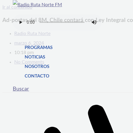
Ir al contenido
Ad-portas del 8M, Chile contará con Ley Integral con
Radio Ruta Norte
marzo 6, 2024
PROGRAMAS
10:18 pm
NOTICIAS
No Comments
NOSOTROS
CONTACTO
Buscar