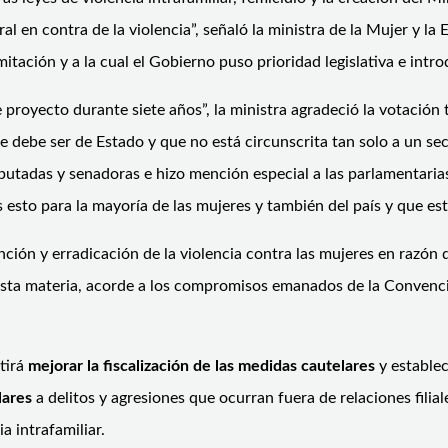
al en contra de la violencia”, señaló la ministra de la Mujer y l
mitación y a la cual el Gobierno puso prioridad legislativa e intro
 proyecto durante siete años”, la ministra agradeció la votación 
ue debe ser de Estado y que no está circunscrita tan solo a un s
 diputadas y senadoras e hizo mención especial a las parlamentar
esto para la mayoría de las mujeres y también del país y que es
ción y erradicación de la violencia contra las mujeres en razón 
n esta materia, acorde a los compromisos emanados de la Convenc
tirá
mejorar la fiscalización de las medidas cautelares
y establec
lares
a delitos y agresiones que ocurran fuera de relaciones filia
a intrafamiliar.