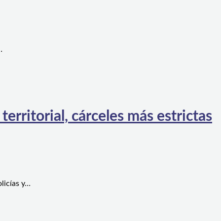
…
rritorial, cárceles más estrictas
licías y…