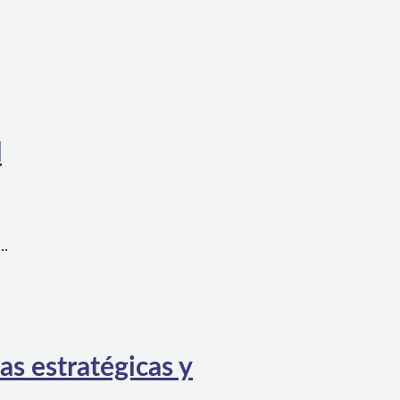
l
a…
as estratégicas y