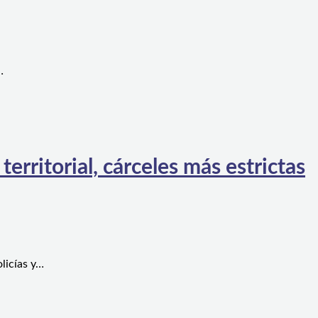
…
rritorial, cárceles más estrictas
licías y…