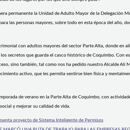
manera permanente la Unidad de Adulto Mayor de la Delegación Mu
para las personas mayores, sobre todo en esta época del año, do
rimonial con adultos mayores del sector Parte Alta, donde en al
 y los secretos que guarda el casco histórico de Coquimbo. Con es
eso, sino también, tal como nos ha pedido nuestro Alcalde Ali 
cimiento activo, que les permita sentirse bien física y mentalme
mporada de verano en la Parte Alta de Coquimbo, con actividades 
social y mejorar su calidad de vida.
senta proyecto de Sistema Inteligente de Permisos
UE MARCÓ UNA RUTA DE TRABAJO PARA LAS EMPRESAS RE