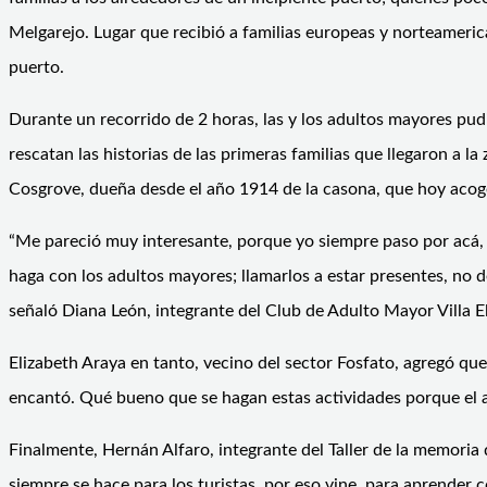
Melgarejo. Lugar que recibió a familias europeas y norteameric
puerto.
Durante un recorrido de 2 horas, las y los adultos mayores pudie
rescatan las historias de las primeras familias que llegaron a l
Cosgrove, dueña desde el año 1914 de la casona, que hoy acog
“Me pareció muy interesante, porque yo siempre paso por acá, 
haga con los adultos mayores; llamarlos a estar presentes, no d
señaló Diana León, integrante del Club de Adulto Mayor Villa El
Elizabeth Araya en tanto, vecino del sector Fosfato, agregó qu
encantó. Qué bueno que se hagan estas actividades porque el ad
Finalmente, Hernán Alfaro, integrante del Taller de la memori
siempre se hace para los turistas, por eso vine, para aprender 