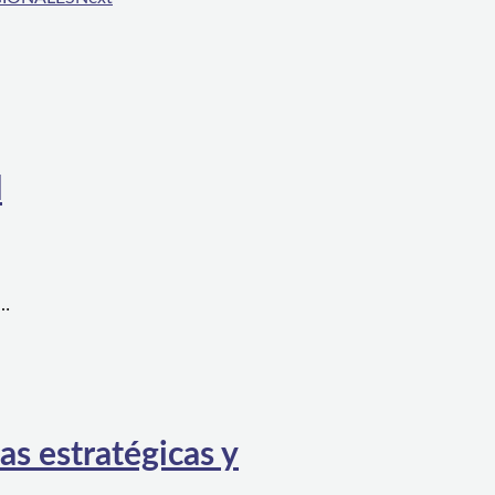
l
a…
as estratégicas y