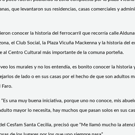
anas, que levantaron sus residencias, casas comerciales y admini
ron conocer la historia del ferrocarril que recorría calle Aldunat
a zona, el Club Social, la Plaza Vicuña Mackenna y la historia del
e al Centro Cultural más importante de la comuna porteña.
veo los murales y no los entendía, es bonito conocer la historia
ejarlos de lado o en sus casas por el hecho de que son adultos m
 Faro.
e “Es una muy buena iniciativa, porque uno no conoce, mis abuel
ulto mayor lo necesita, hay muchos que pasan solos en sus casas
a del Cesfam Santa Cecilia, precisó que “Me llamó mucho la aten
cosas de los lugares por los que uno siempre pasa”.