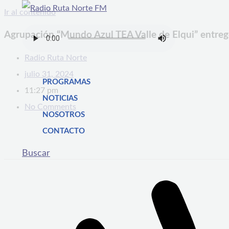
Ir al contenido
Agrupación “Mundo Azul TEA Valle de Elqui” entreg
Radio Ruta Norte
julio 31, 2024
PROGRAMAS
11:27 pm
NOTICIAS
No Comments
NOSOTROS
CONTACTO
Buscar