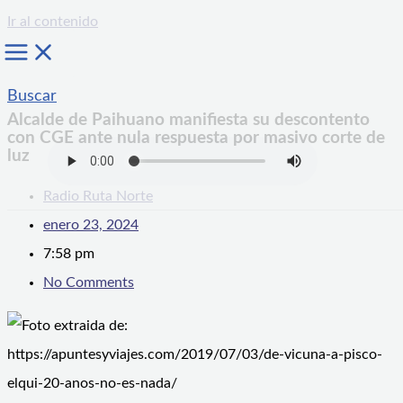
Ir al contenido
Buscar
Alcalde de Paihuano manifiesta su descontento
con CGE ante nula respuesta por masivo corte de
luz
Radio Ruta Norte
enero 23, 2024
7:58 pm
No Comments