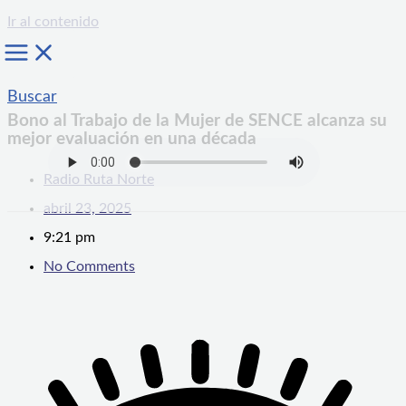
Ir al contenido
Buscar
Bono al Trabajo de la Mujer de SENCE alcanza su
mejor evaluación en una década
Radio Ruta Norte
abril 23, 2025
9:21 pm
No Comments