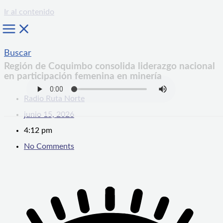
Ir al contenido
Buscar
Región de Coquimbo consolida liderazgo nacional
en participación femenina en minería
Radio Ruta Norte
junio 15, 2026
4:12 pm
No Comments