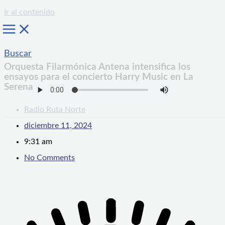
Ir al contenido
Buscar
Orquesta Filarmónica Antena intensifica los
ensayos para el concierto Harry Music en La
Serena
Radio Ruta Norte
diciembre 11, 2024
9:31 am
No Comments