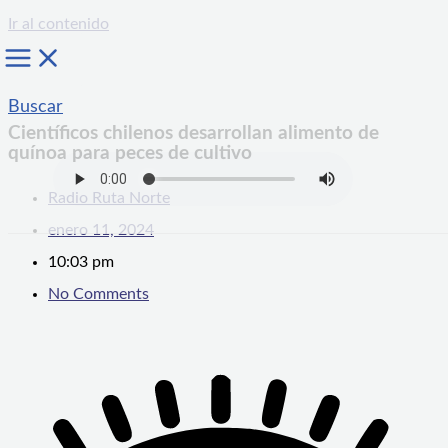
Ir al contenido
Buscar
Científicos chilenos desarrollan alimento de
quínoa para peces de cultivo
Radio Ruta Norte
enero 11, 2024
10:03 pm
No Comments