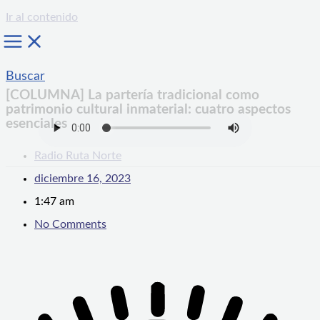
Ir al contenido
Buscar
[COLUMNA] La partería tradicional como
patrimonio cultural inmaterial: cuatro aspectos
esenciales
Radio Ruta Norte
diciembre 16, 2023
1:47 am
No Comments