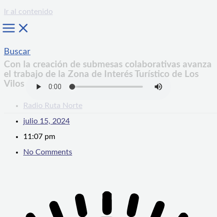
Ir al contenido
Buscar
Con la creación de submesas colaborativas avanza
el trabajo de la Zona de Interés Turístico de Los
Vilos
Radio Ruta Norte
julio 15, 2024
11:07 pm
No Comments