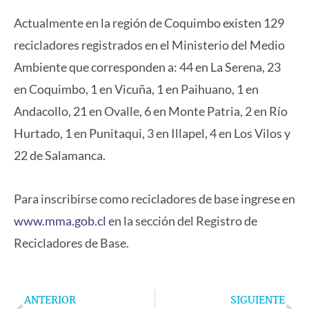
Actualmente en la región de Coquimbo existen 129
recicladores registrados en el Ministerio del Medio
Ambiente que corresponden a: 44 en La Serena, 23
en Coquimbo, 1 en Vicuña, 1 en Paihuano, 1 en
Andacollo, 21 en Ovalle, 6 en Monte Patria, 2 en Río
Hurtado, 1 en Punitaqui, 3 en Illapel, 4 en Los Vilos y
22 de Salamanca.
Para inscribirse como recicladores de base ingrese en
www.mma.gob.cl
en la sección del Registro de
Recicladores de Base.
Prev
Ne
ANTERIOR
SIGUIENTE