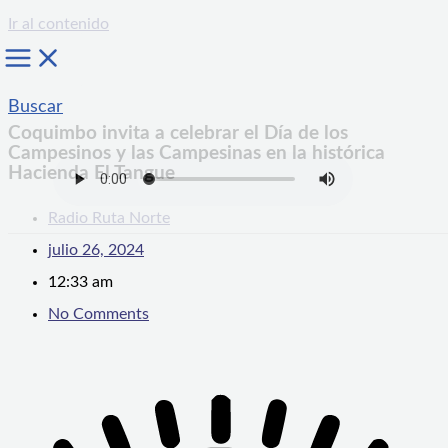
Ir al contenido
Buscar
Coquimbo invita a celebrar el Día de los
Campesinos y las Campesinas en la histórica
Hacienda El Tangue
Radio Ruta Norte
julio 26, 2024
12:33 am
No Comments