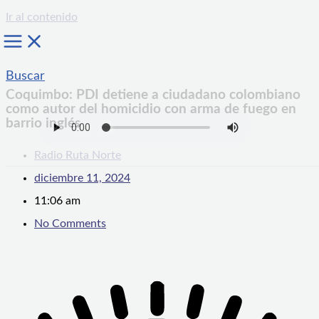
Ir al contenido
Buscar
Coquimbo: PDI detiene a ciudadano colombiano
como autor del homicidio con arma de fuego en
barrio inglés
Radio Ruta Norte
diciembre 11, 2024
11:06 am
No Comments