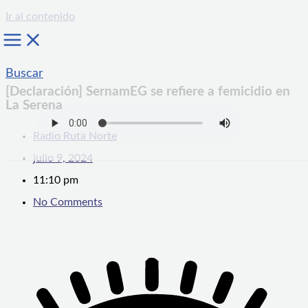
Ir al contenido
Buscar
[Declaración] SernamEG se refiere a femicidio en
La Serena
Radio Ruta Norte
julio 9, 2024
11:10 pm
No Comments