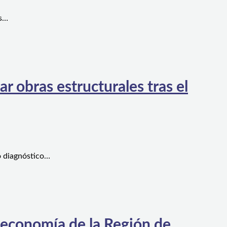
es…
 obras estructurales tras el
o diagnóstico…
 economía de la Región de