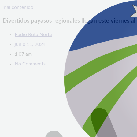
Ir al contenido
Divertidos payasos regionales llegan este viernes al
Radio Ruta Norte
junio 11, 2024
1:07 am
No Comments