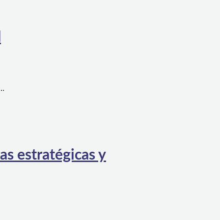
l
a…
as estratégicas y