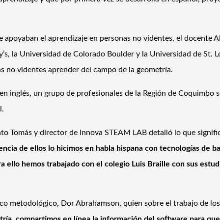
e apoyaban el aprendizaje en personas no videntes, el docente A
’s, la Universidad de Colorado Boulder y la Universidad de St. 
 no videntes aprender del campo de la geometría.
en inglés, un grupo de profesionales de la Región de Coquimbo se
l.
to Tomás y director de Innova STEAM LAB detalló lo que signific
encia de ellos lo hicimos en habla hispana con tecnologías de b
ra ello hemos trabajado con el colegio Luis Braille con sus es
rco metodológico, Dor Abrahamson, quien sobre el trabajo de lo
ía, compartimos en línea la información del software para que