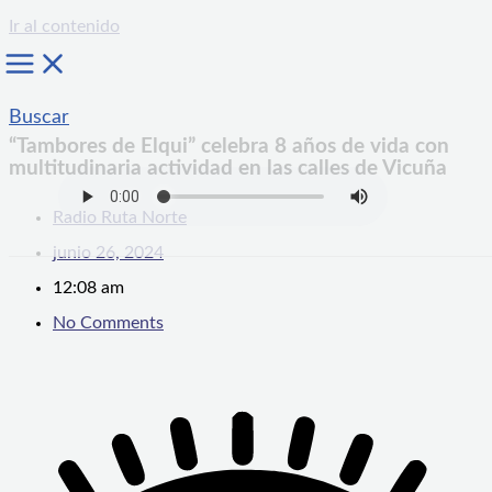
Ir al contenido
Buscar
“Tambores de Elqui” celebra 8 años de vida con
multitudinaria actividad en las calles de Vicuña
Radio Ruta Norte
junio 26, 2024
12:08 am
No Comments