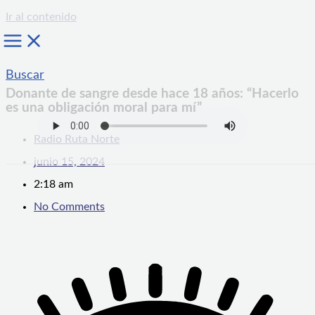
Ir al contenido
Buscar
Donante de sangre desde hace 18 años: “Hacerlo
es una obligación moral para mí”
Radio Ruta Norte
junio 15, 2024
2:18 am
No Comments