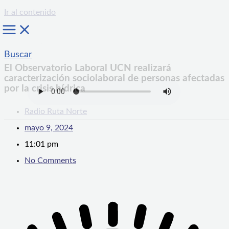
Ir al contenido
Buscar
El Observatorio Laboral UCN realizará
caracterización sociolaboral de personas afectadas
por la crisis hídrica
Radio Ruta Norte
mayo 9, 2024
11:01 pm
No Comments