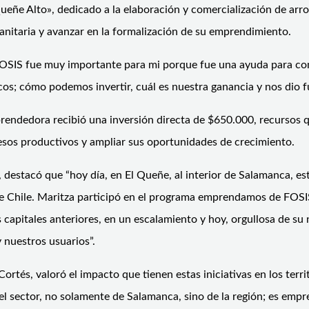
ñe Alto», dedicado a la elaboración y comercialización de arrol
 sanitaria y avanzar en la formalización de su emprendimiento.
FOSIS fue muy importante para mi porque fue una ayuda para co
cos; cómo podemos invertir, cuál es nuestra ganancia y nos dio f
dedora recibió una inversión directa de $650.000, recursos que 
esos productivos y ampliar sus oportunidades de crecimiento.
as, destacó que “hoy día, en El Queñe, al interior de Salamanca,
de Chile. Maritza participó en el programa emprendamos de FOS
 capitales anteriores, en un escalamiento y hoy, orgullosa de s
 nuestros usuarios”.
Cortés, valoró el impacto que tienen estas iniciativas en los terr
 sector, no solamente de Salamanca, sino de la región; es emp