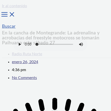
Ir al contenido
Buscar
En la cancha de Montegrande: La adrenalina y
acrobacias del freestyle motocross se tomarán
Paihuano este sábado 27
Radio Ruta Norte
enero 26, 2024
4:36 pm
No Comments