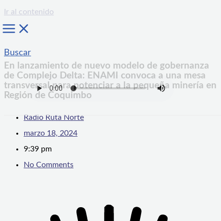
Ir al contenido
Buscar
En lanzamiento de nuevo modelo de gobernanza
de Complejo Delta: ENAMI convoca a una mesa
transversal para potenciar a la pequeña minería en
Región de Coquimbo
Radio Ruta Norte
marzo 18, 2024
9:39 pm
No Comments