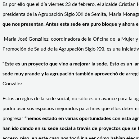
Es por ello que el día viernes 23 de febrero, el alcalde Cristia
presidenta de la Agrupación Siglo XXI de Semita, María Monag
que nos presentan. Antes esta sede era puro bloque y ahora 
María José González, coordinadora de la Oficina de la Mujer y
Promoción de Salud de la Agrupación Siglo XXI, es una iniciat
“Este es un proyecto que vino a mejorar la sede. Esto es un lar
sede muy grande y la agrupación también aprovechó de arregla
González.
Estos arreglos de la sede social, no sólo es un avance para la
podrá usar sus espacios mejorados para fines que ellos determ
progresar
“hemos estado en varias oportunidades con esta agr
han ido dando en su sede social a través de proyectos que s
acceso, piso, en este caso nos tocó ir a ver cómo habían ejecu