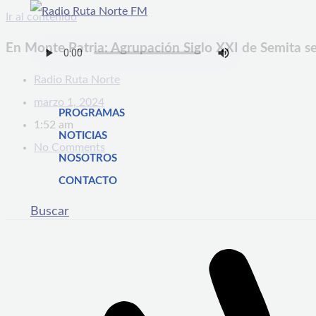
Ir al contenido
En Monte Patria: Agrupación Siglo XXI de Semita se
Radio Ruta Norte
marzo 1, 2024
PROGRAMAS
1:52 am
NOTICIAS
No Comments
NOSOTROS
CONTACTO
Buscar