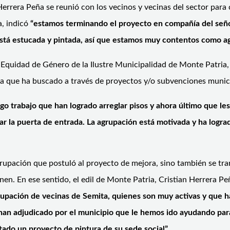
n Herrera Peña se reunió con los vecinos y vecinas del sector para
a, indicó
“estamos terminando el proyecto en compañía del señor
está estucada y pintada, así que estamos muy contentos como ag
 Equidad de Género de la Ilustre Municipalidad de Monte Patria,
iva que ha buscado a través de proyectos y/o subvenciones munic
go trabajo que han logrado arreglar pisos y ahora último que les
r la puerta de entrada. La agrupación está motivada
y ha logra
 agrupación que postuló al proyecto de mejora, sino también se t
inen. En ese sentido, el edil de Monte Patria, Cristian Herrera 
upación de vecinas de Semita, quienes son muy activas y que ha
e han adjudicado por el municipio que le hemos ido ayudando p
tado un proyecto de pintura de su sede social”.