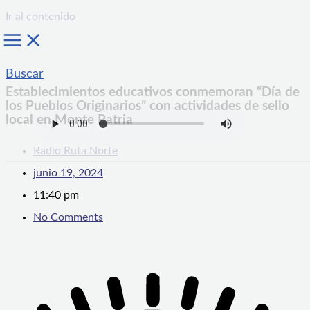
Ir al contenido
Buscar
Establecimientos educativos conmemoran “Día de
los Pueblos Originarios” con actividades de sello
local en Monte Patria
Radio Ruta Norte
junio 19, 2024
11:40 pm
No Comments