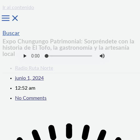
Ir al contenido
Buscar
Expo Chungungo Patrimonial: Sorpréndete con la
historia de El Tofo, la gastronomía y la artesanía
local
Radio Ruta Norte
junio 1, 2024
12:52 am
No Comments