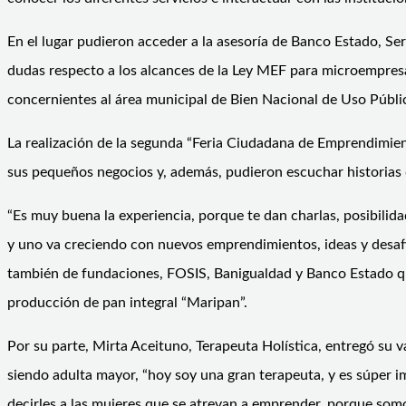
En el lugar pudieron acceder a la asesoría de Banco Estado, S
dudas respecto a los alcances de la Ley MEF para microempresa
concernientes al área municipal de Bien Nacional de Uso Públi
La realización de la segunda “Feria Ciudadana de Emprendimient
sus pequeños negocios y, además, pudieron escuchar historias 
“Es muy buena la experiencia, porque te dan charlas, posibilid
y uno va creciendo con nuevos emprendimientos, ideas y desafí
también de fundaciones, FOSIS, Banigualdad y Banco Estado que
producción de pan integral “Maripan”.
Por su parte, Mirta Aceituno, Terapeuta Holística, entregó su 
siendo adulta mayor, “hoy soy una gran terapeuta, y es súper
decirles a las mujeres que se atrevan a emprender, porque som