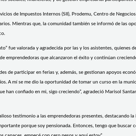
ervicios de Impuestos Internos (SII), Prodemu, Centro de Negocio
rios. Mientras que, la comunidad también se informó de las opor
co.
o” fue valorada y agradecida por las y los asistentes, quienes 
de emprendedoras que alcanzaron el éxito y continúan creciendo 
ades de participar en ferias y, además, se gestionan apoyos econ
os. A mí se me dio la oportunidad de tomar un curso en la munic
 han confiado en mi, sigo creciendo”, agradeció Marisol Santan
valioso testimonio a las emprendedoras presentes, destacando la
 importante porque soy pensionada. Entonces, tengo que buscar 
os capaces, empecé con cero pesos y aquí estoy”.