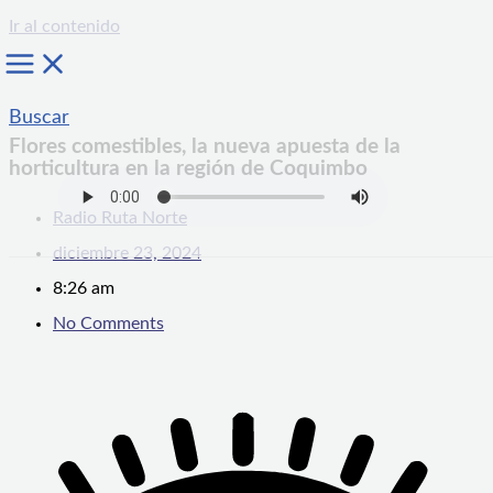
Ir al contenido
Buscar
Flores comestibles, la nueva apuesta de la
horticultura en la región de Coquimbo
Radio Ruta Norte
diciembre 23, 2024
8:26 am
No Comments