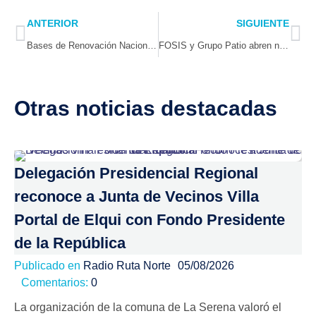
Prev
Ne
ANTERIOR
SIGUIENTE
Bases de Renovación Nacional expresan apoyo al Delegado Víctor Pino y refuerzan llamado a la unidad
FOSIS y Grupo Patio abren nuevas oportunidades de comercialización para emprendedores de la región de Coquimbo
Otras noticias destacadas
Delegación Presidencial Regional
reconoce a Junta de Vecinos Villa
Portal de Elqui con Fondo Presidente
de la República
Publicado en
Radio Ruta Norte
05/08/2026
Comentarios:
0
La organización de la comuna de La Serena valoró el