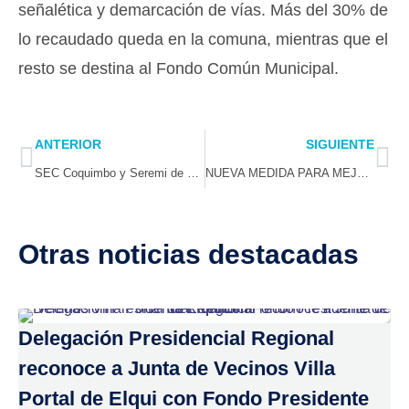
señalética y demarcación de vías. Más del 30% de
lo recaudado queda en la comuna, mientras que el
resto se destina al Fondo Común Municipal.
Prev
Ne
ANTERIOR
SIGUIENTE
SEC Coquimbo y Seremi de Energía se reúnen con dirigentes de servicios sanitarios de La Higuera ante reclamos por el suministro eléctrico
NUEVA MEDIDA PARA MEJORAR LA ATENCIÓN DE LA SALA DE MÁQUINAS EN EL GIMNASIO MUNICIPAL DE ILLAPEL
Otras noticias destacadas
Delegación Presidencial Regional
reconoce a Junta de Vecinos Villa
Portal de Elqui con Fondo Presidente