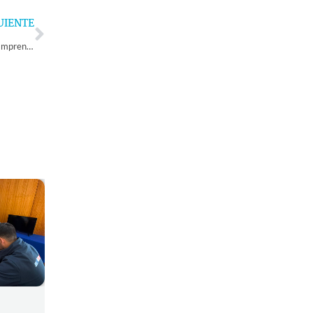
Next
UIENTE
Continúa Curso Básico de Administración y Gestión de Negocios para Emprendedoras del Sector La Antena