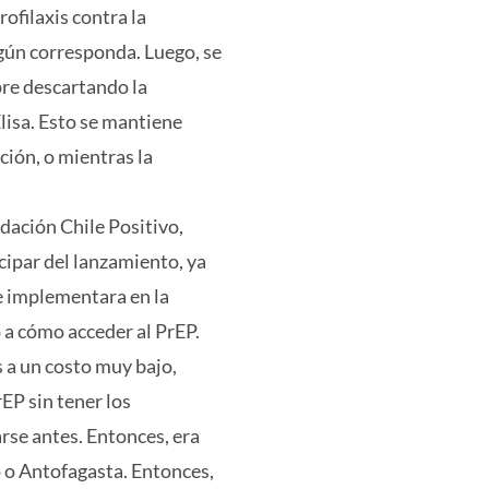
rofilaxis contra la
gún corresponda. Luego, se
re descartando la
Elisa. Esto se mantiene
ción, o mientras la
ación Chile Positivo,
ipar del lanzamiento, ya
e implementara en la
a cómo acceder al PrEP.
 a un costo muy bajo,
EP sin tener los
rse antes. Entonces, era
 o Antofagasta. Entonces,