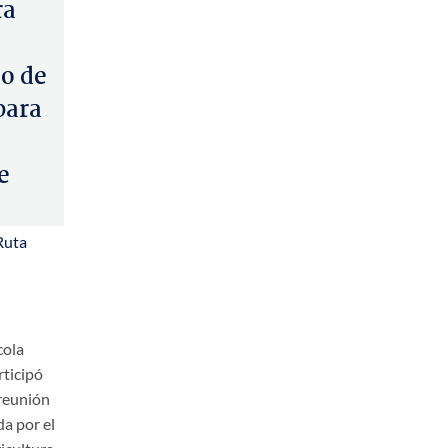
ra
o de
para
e
Ruta
cola
rticipó
reunión
a por el