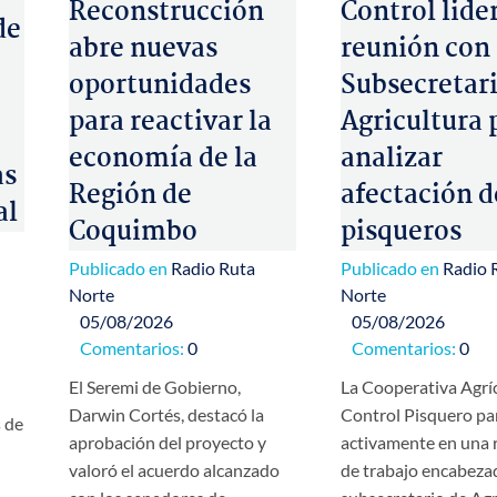
Reconstrucción
Control lide
de
abre nuevas
reunión con
oportunidades
Subsecretari
para reactivar la
Agricultura 
economía de la
analizar
as
Región de
afectación d
al
Coquimbo
pisqueros
Publicado en
Radio Ruta
Publicado en
Radio 
Norte
Norte
05/08/2026
05/08/2026
Comentarios:
0
Comentarios:
0
El Seremi de Gobierno,
La Cooperativa Agrí
Darwin Cortés, destacó la
Control Pisquero pa
s de
aprobación del proyecto y
activamente en una 
valoró el acuerdo alcanzado
de trabajo encabezad