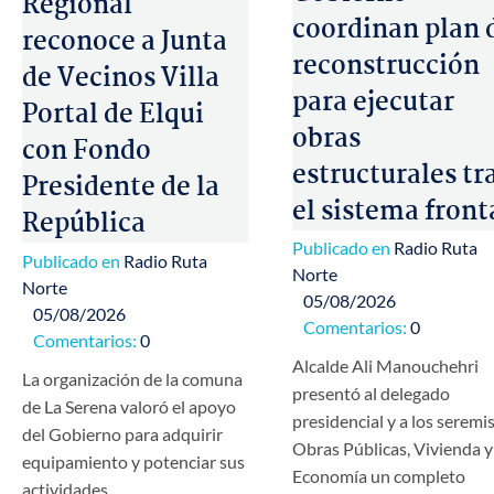
Regional
coordinan plan 
reconoce a Junta
reconstrucción
de Vecinos Villa
para ejecutar
Portal de Elqui
obras
con Fondo
estructurales tr
Presidente de la
el sistema front
República
Publicado en
Radio Ruta
Publicado en
Radio Ruta
Norte
Norte
05/08/2026
05/08/2026
Comentarios:
0
Comentarios:
0
Alcalde Ali Manouchehri
La organización de la comuna
presentó al delegado
de La Serena valoró el apoyo
presidencial y a los seremi
del Gobierno para adquirir
Obras Públicas, Vivienda y
equipamiento y potenciar sus
Economía un completo
actividades…