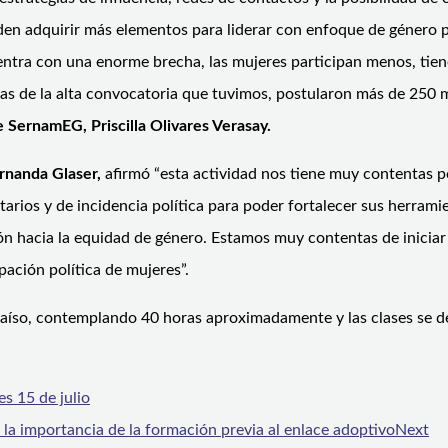
eden adquirir más elementos para liderar con enfoque de género 
cuentra con una enorme brecha, las mujeres participan menos, t
s de la alta convocatoria que tuvimos, postularon más de 250 m
e SernamEG, Priscilla Olivares Verasay.
rnanda Glaser,
afirmó “esta actividad nos tiene muy contentas 
tarios y de incidencia política para poder fortalecer sus herram
ión hacia la equidad de género. Estamos muy contentas de iniciar
pación política de mujeres”.
raíso, contemplando 40 horas aproximadamente y las clases se des
s 15 de julio
la importancia de la formación previa al enlace adoptivo
Next