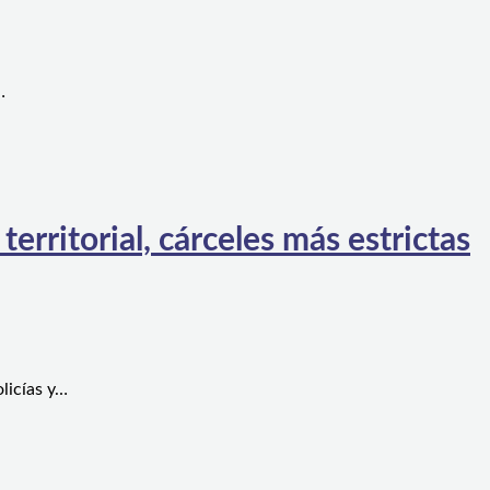
…
rritorial, cárceles más estrictas
licías y…