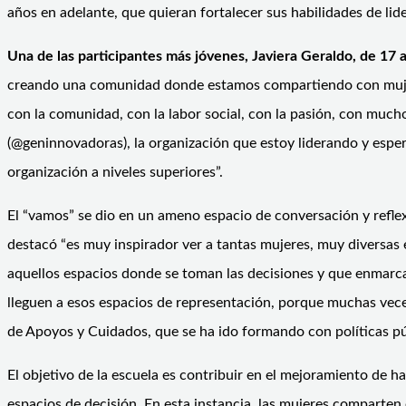
años en adelante, que quieran fortalecer sus habilidades de li
Una de las participantes más jóvenes, Javiera Geraldo, de 17 
creando una comunidad donde estamos compartiendo con mujer
con la comunidad, con la labor social, con la pasión, con mu
(@geninnovadoras), la organización que estoy liderando y espe
organización a niveles superiores”.
El “vamos” se dio en un ameno espacio de conversación y reflexi
destacó “es muy inspirador ver a tantas mujeres, muy diversas
aquellos espacios donde se toman las decisiones y que enmarca
lleguen a esos espacios de representación, porque muchas veces
de Apoyos y Cuidados, que se ha ido formando con políticas púb
El objetivo de la escuela es contribuir en el mejoramiento de h
espacios de decisión. En esta instancia, las mujeres comparten