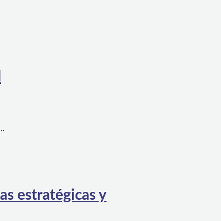
l
a…
as estratégicas y