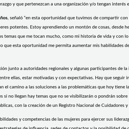
derazgo y que pertenezcan a una organización y/o tengan interés 
años
, señaló “en esta oportunidad que tuvimos de compartir con 
es potentes. Estoy aprendiendo un montón de cosas, desde he
chos temas que me tocan mucho, como mi historia de vida y con
ro que esta oportunidad me permita aumentar mis habilidades de 
ón junto a autoridades regionales y algunas participantes de la i
 entre ellas, estar motivadas y con expectativas. Hay que seguir
n el camino a las soluciones a las problemáticas que hoy tiene
 si no llegan hay temas que no se visibilizarán o pondrán sobre
licas, con la creación de un Registro Nacional de Cuidadores y 
abilidades y competencias de las mujeres para ejercer sus liderazg
 estrategias de influencia, redes de contactos y la posibilidad d