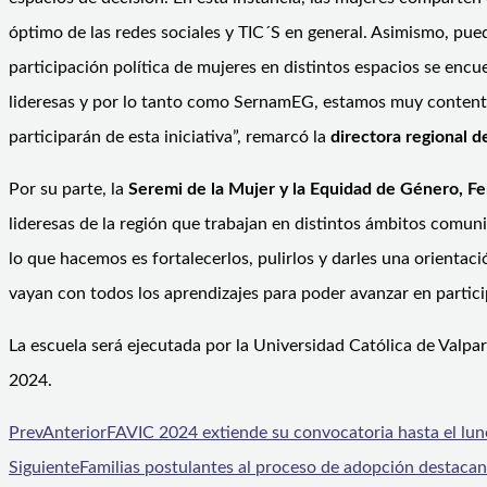
óptimo de las redes sociales y TIC´S en general. Asimismo, pu
participación política de mujeres en distintos espacios se en
lideresas y por lo tanto como SernamEG, estamos muy contenta
participarán de esta iniciativa”, remarcó la
directora regional d
Por su parte, la
Seremi de la Mujer y la Equidad de Género, Fe
lideresas de la región que trabajan en distintos ámbitos comuni
lo que hacemos es fortalecerlos, pulirlos y darles una orientac
vayan con todos los aprendizajes para poder avanzar en partici
La escuela será ejecutada por la Universidad Católica de Valpa
2024.
Prev
Anterior
FAVIC 2024 extiende su convocatoria hasta el lune
Siguiente
Familias postulantes al proceso de adopción destacan 