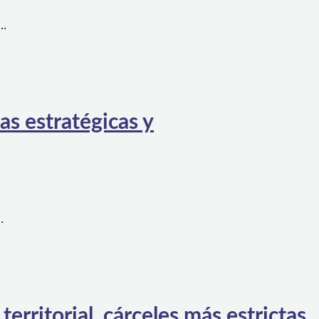
a…
as estratégicas y
…
rritorial, cárceles más estrictas