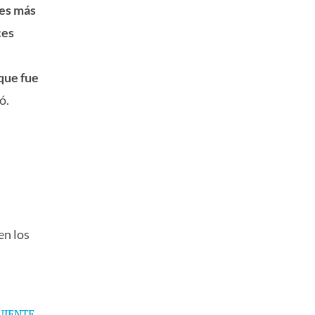
des más
ces
 que fue
ó.
en los
Next