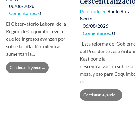
descentralizaci
06/08/2026
Publicado en
Radio Ruta
Comentarios:
0
Norte
El Observatorio Laboral de la
06/08/2026
Región de Coquimbo revela
Comentarios:
0
que los ingresos avanzan por
“Esta reforma del Gobiern
sobre la inflación, mientras
del Presidente José Anton
aumentan la…
Kast pone la
descentralización sobre la
Continuar leyendo ...
mesa, y eso para Coquimb
es…
Continuar leyendo ...