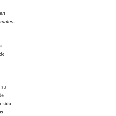
 en
onales,
la
 de
 su
de
r sido
as