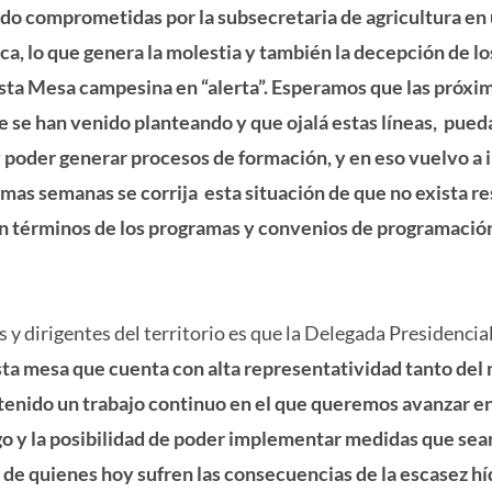
do comprometidas por la subsecretaria de agricultura en
a, lo que genera la molestia y también la decepción de lo
e esta Mesa campesina en “alerta”. Esperamos que las próxi
e se han venido planteando y que ojalá estas líneas, pued
 poder generar procesos de formación, y en eso vuelvo a in
imas semanas se corrija esta situación de que no exista r
en términos de los programas y convenios de programació
y dirigentes del territorio es que la Delegada Presidencia
sta mesa que cuenta con alta representatividad tanto de
tenido un trabajo continuo en el que queremos avanzar e
go y la posibilidad de poder implementar medidas que sea
 de quienes hoy sufren las consecuencias de la escasez hí