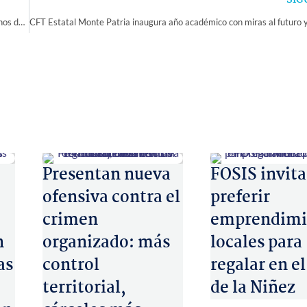
SIG
Vicuña firma convenios de hermanamiento con tres de sus pares argentinos durante CIHALC
Presentan nueva
FOSIS invita
ofensiva contra el
preferir
crimen
emprendimi
n
organizado: más
locales para
as
control
regalar en el
territorial,
de la Niñez