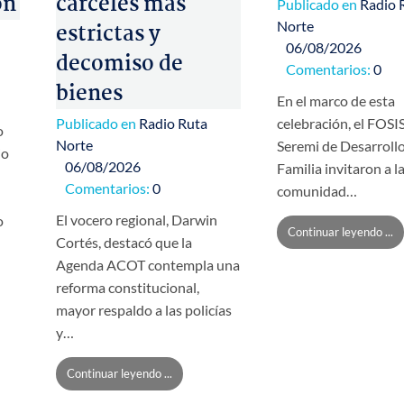
ón
cárceles más
Publicado en
Radio 
Norte
estrictas y
06/08/2026
decomiso de
Comentarios:
0
bienes
En el marco de esta
Publicado en
Radio Ruta
celebración, el FOSIS
o
Norte
Seremi de Desarrollo
io
06/08/2026
Familia invitaron a l
Comentarios:
0
comunidad…
El vocero regional, Darwin
o
Continuar leyendo ...
Cortés, destacó que la
Agenda ACOT contempla una
reforma constitucional,
mayor respaldo a las policías
y…
Continuar leyendo ...