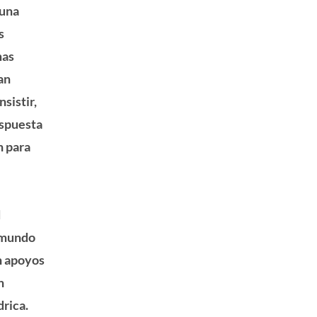
 una
s
mas
an
sistir,
espuesta
n para
l
l mundo
n apoyos
n
drica.