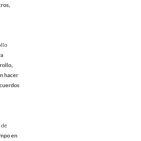
tros,
ollo
ra
rollo,
en hacer
acuerdos
 de
empo en