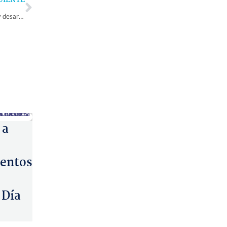
UIENTE
CFT Estatal Monte Patria inaugura año académico con miras al futuro y desarrollo local
 a
entos
 Día