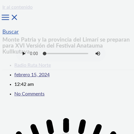
Ir al contenido
Buscar
Monte Patria y la provincia del Limarí se preparan
para XVI Versión del Festival Anatauma
Kullkutaya
Radio Ruta Norte
febrero 15, 2024
12:42 am
No Comments