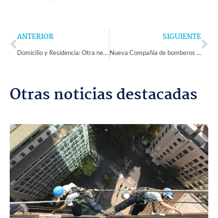
Prev
Ne
ANTERIOR
SIGUIENTE
Domicilio y Residencia: Otra necesaria actualización normativa contra el turismo electoral
Nueva Compañía de bomberos para Monte Patria: La brigada de Pedregal se convirtió en la 5ta Compañía Bomba Río mostazal
Otras noticias destacadas