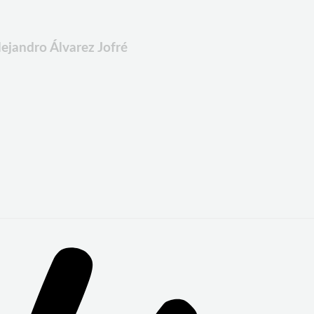
lejandro Álvarez Jofré