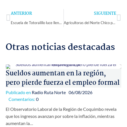
Prev
Ne
ANTERIOR
SIGUIENTE
Escuela de Totoralillo luce llena de colores gracias a trabajo colaborativo con alumnos de Scuola Italiana
Agricultoras del Norte Chico podrán presentar sus proyectos al Concurso Nacional de Riego para Mujeres de la CNR
Otras noticias destacadas
Sueldos aumentan en la región,
pero pierde fuerza el empleo formal
Publicado en
Radio Ruta Norte
06/08/2026
Comentarios:
0
El Observatorio Laboral de la Región de Coquimbo revela
que los ingresos avanzan por sobre la inflación, mientras
aumentan la…