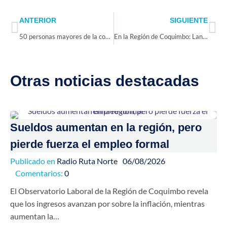
Prev
Ne
ANTERIOR
SIGUIENTE
50 personas mayores de la comuna de Río Hurtado reciben apoyo y acompañamiento del Programa Vínculos
En la Región de Coquimbo: Lanzan Plan Piloto de Mediación Penal de Adultos que permitirá fortalecer la Justicia Restaurativa
Otras noticias destacadas
Sueldos aumentan en la región, pero
pierde fuerza el empleo formal
Publicado en
Radio Ruta Norte
06/08/2026
Comentarios:
0
El Observatorio Laboral de la Región de Coquimbo revela
que los ingresos avanzan por sobre la inflación, mientras
aumentan la…