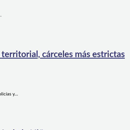
…
rritorial, cárceles más estrictas
licías y…