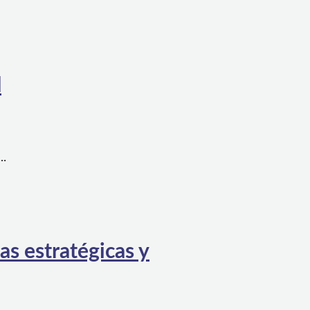
l
a…
as estratégicas y