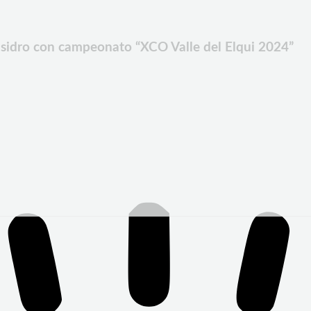
 Isidro con campeonato “XCO Valle del Elqui 2024”