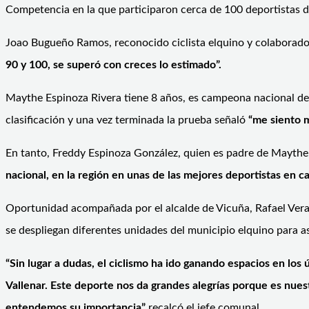
Competencia en la que participaron cerca de 100 deportistas 
Joao Bugueño Ramos, reconocido ciclista elquino y colaborador
90 y 100, se superó con creces lo estimado”.
Maythe Espinoza Rivera tiene 8 años, es campeona nacional de la
clasificación y una vez terminada la prueba señaló
“me siento 
En tanto, Freddy Espinoza González, quien es padre de Maythe, 
nacional, en la región en unas de las mejores deportistas en ca
Oportunidad acompañada por el alcalde de Vicuña, Rafael Vera C
se despliegan diferentes unidades del municipio elquino para as
“Sin lugar a dudas, el ciclismo ha ido ganando espacios en lo
Vallenar. Este deporte nos da grandes alegrías porque es nue
entendemos su importancia”
recalcó el jefe comunal.