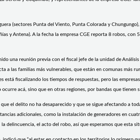
Higuera (sectores Punta del Viento, Punta Colorada y Chungungo
as y Antena). A la fecha la empresa CGE reporta 8 robos, con 5.
nido una reunión previa con el fiscal jefe de la unidad de Anális
 a las familias más vulnerables, que están en comunas más rural
 está fiscalizando los tiempos de respuestas, pero las empresas
 ocurre acá, sino que en otras regiones, por bandas que tienen su
que el delito no ha desaparecido y que se sigue afectando a tod
cias adicionales, como la instalación de generadores en cuatro
la delincuencia, el acto del robo, así que esperamos que esta si
 indicó que “al estar en contacto en los territorios lo primero 