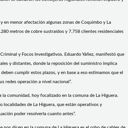
), y en menor afectación algunas zonas de Coquimbo y La
280 metros de cobre sustraídos y 7.758 clientes residenciales
is Criminal y Focos Investigativos. Eduardo Yáñez, manifestó que
es y distantes, donde la reposición del suministro implica
 deben cumplir estos plazos, y en base a eso estimamos que el
s redes operación a nivel nacional”.
a la comunidad, hoy focalizado en la comuna de La Higuera.
 localidades de La Higuera, que están operativos y
tuación poder resolverla cuanto antes”.
que nos dicen en la comuna de La Higuera es el robo de cables de