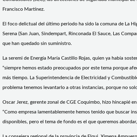
Francisco Martínez.
El foco delictual del último periodo ha sido la comuna de La 
Serena (San Juan, Sindempart, Rinconada El Sauce, Las Compañí
que han quedado sin suministro.
La seremi de Energía María Castillo Rojas, quien ya había soste
“siempre hemos estado preocupados por este tema porque afecta
más tiempo. La Superintendencia de Electricidad y Combustibles
problema tenemos levantarlo a otras instancias, porque no solo
Oscar Jerez, gerente zonal de CGE Coquimbo, hizo hincapié en 
“Como empresa lamentablemente hemos tenido que buscar instan
disponibles, pero el tema de fondo es el que queremos abordar, 
La consejera regional de la provincia de Elqui, Ximena Ampuero,