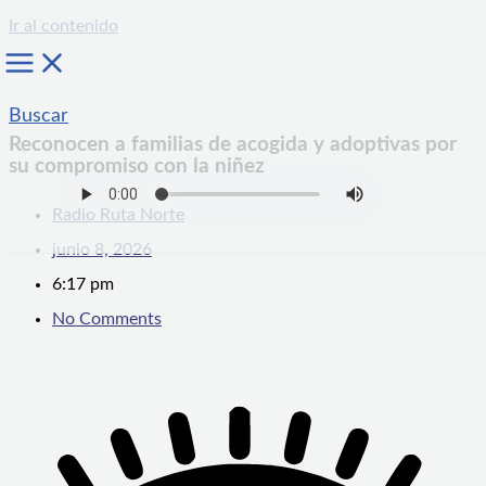
Ir al contenido
Buscar
Reconocen a familias de acogida y adoptivas por
su compromiso con la niñez
Radio Ruta Norte
junio 8, 2026
6:17 pm
No Comments