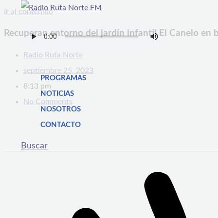
Ir al contenido
Recuperan entorno del jardín infantil El Canelo en 
Radio Ruta Norte
septiembre 25, 2023
PROGRAMAS
8:13 pm
NOTICIAS
No Comments
NOSOTROS
CONTACTO
Buscar