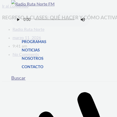
Ir al contenido
REGRESO A CLASES: QUÉ HACER Y CÓMO ACTIV
Radio Ruta Norte
marzo 11, 2026
PROGRAMAS
9:41 am
NOTICIAS
No Comments
NOSOTROS
CONTACTO
Buscar