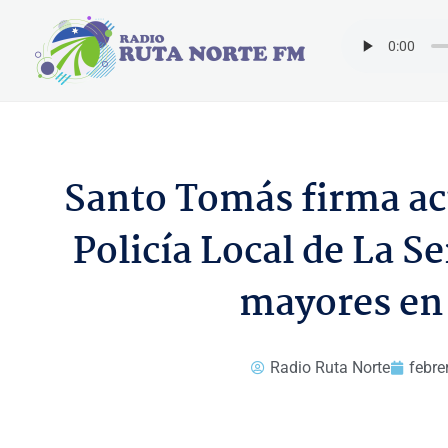
Ir
al
contenido
Santo Tomás firma acu
Policía Local de La S
mayores en 
Radio Ruta Norte
febre