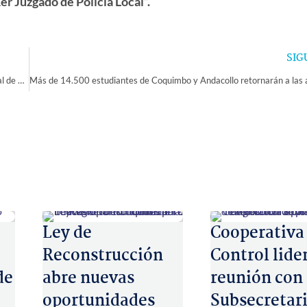
r Juzgado de Policía Local”.
SIG
Gobernador se reúne con la Asociación de Comités de Agua Potable Rural de Elqui
Ley de
Cooperativa
Reconstrucción
Control lide
de
abre nuevas
reunión con
oportunidades
Subsecretari