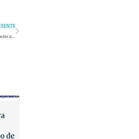
Next
UIENTE
Más de 14.500 estudiantes de Coquimbo y Andacollo retornarán a las aulas para iniciar el año escolar 2025
ra
o de