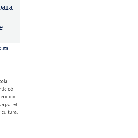
para
e
Ruta
cola
rticipó
reunión
a por el
icultura,
,…