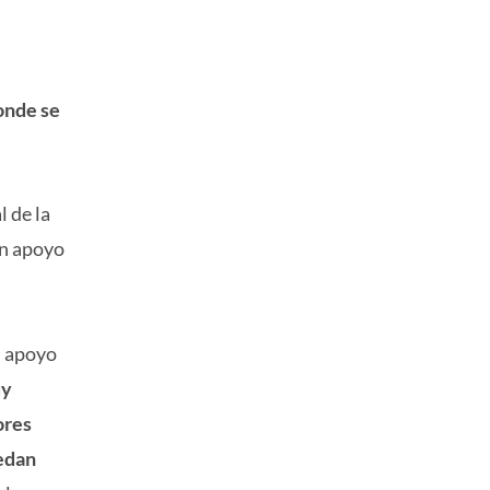
donde se
l de la
un apoyo
n apoyo
uy
ores
uedan