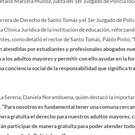
etalló Marcela Muñoz, jueza del 1er Juzgado de Policía loca
carrera de Derecho de Santo Tomás y el 1er Juzgado de Policí
a Clínica Jurídica de la institución de educación, reforzan
antes, como detalló el rector de Santo Tomás, Pablo Pinto.
“
n atendidas por estudiantes y profesionales abogados nue
a los adultos mayores y permitir con ello ayudar en la f
 conciencia social de la responsabilidad que significa tr
e La Serena, Daniela Norambuena, quien destacó la importa
.
“Para nosotros es fundamental tener una comuna cercan
nera gratuita el derecho para nuestros adultos mayores, 
án participar de manera gratuita para poder atender todo