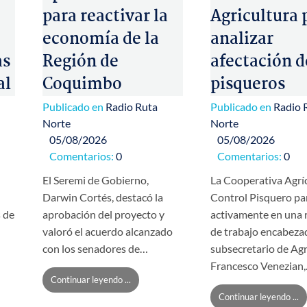
para reactivar la
Agricultura 
economía de la
analizar
as
Región de
afectación d
al
Coquimbo
pisqueros
Publicado en
Radio Ruta
Publicado en
Radio 
Norte
Norte
05/08/2026
05/08/2026
Comentarios:
0
Comentarios:
0
El Seremi de Gobierno,
La Cooperativa Agrí
Darwin Cortés, destacó la
Control Pisquero pa
s de
aprobación del proyecto y
activamente en una 
valoró el acuerdo alcanzado
de trabajo encabezad
con los senadores de…
subsecretario de Agr
Francesco Venezian
Continuar leyendo ...
Continuar leyendo ...