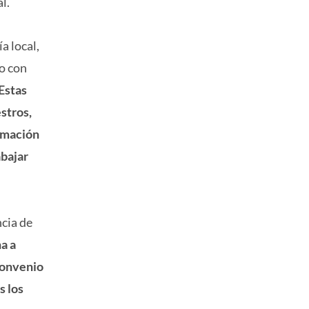
l.
a local,
do con
Estas
stros,
ormación
abajar
ncia de
a a
convenio
s los