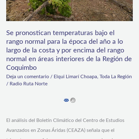
normal
para
la
época
Se pronostican temperaturas bajo el
del
rango normal para la época del año a lo
largo de la costa y por encima del rango
año
normal en áreas interiores de la Región de
a
Coquimbo
lo
Deja un comentario
/
Elqui Limarí Choapa
,
Toda La Región
largo
/
Radio Ruta Norte
de
la
costa
y
El análisis del Boletín Climático del Centro de Estudios
por
Avanzados en Zonas Áridas (CEAZA) señala que el