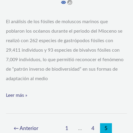
que
vivieron
hace
El análisis de los fósiles de moluscos marinos que
18
poblaron los océanos durante el periodo del Mioceno se
millones
realizó con 262 especies de gastrópodos fósiles con
de
29,411 individuos y 93 especies de bivalvos fósiles con
años
7,009 individuos, lo que permitió reconocer el fenómeno
atrás
de “patrón inverso de biodiversidad” en sus formas de
adaptación al medio
Leer más »
←
Anterior
1
…
4
5