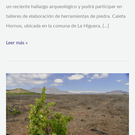
un reciente hallazgo arqueológico y podrá participar en
talleres de elaboración de herramientas de piedra. Caleta
Hornos, ubicada en la comuna de La Higuera, […]
Leer más »
Se
pronostican
temperaturas
bajo
el
rango