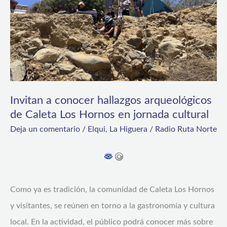
de
Caleta
Los
Hornos
en
jornada
Invitan a conocer hallazgos arqueológicos
cultural
de Caleta Los Hornos en jornada cultural
Deja un comentario
/
Elqui
,
La Higuera
/
Radio Ruta Norte
Como ya es tradición, la comunidad de Caleta Los Hornos
y visitantes, se reúnen en torno a la gastronomía y cultura
local. En la actividad, el público podrá conocer más sobre